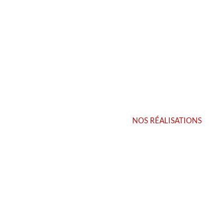
Dans la ville d’Viry Châtillon 91170 de l’Essonne 91 de la région
Île-de-France, Artisan Maison Rénovation est une entreprise de
couverture de confiance
NOS RÉALISATIONS