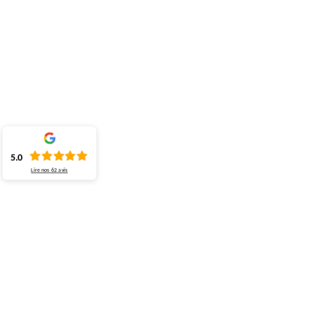
5.0
Lire nos
62
avis
ENTREPRISE DE COUVERTURE
PEINTURE ET NETTOYAGE DE