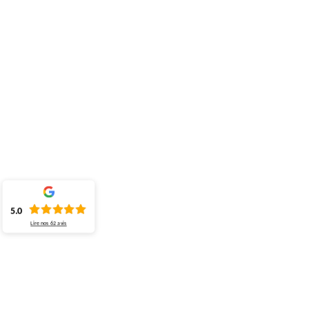
5.0
Lire nos
62
avis