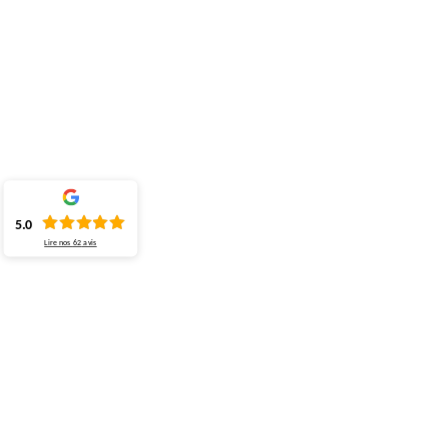
5.0
Lire nos
62
avis
ENTREPRISE DE COUVERTURE
PEINTURE ET NETTOYAGE DE